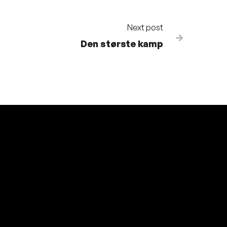
Next post

Den største kamp