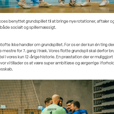
 benyttet grundspillet til at bringe nye rotationer, aftaler og i
- både socialt og spillemæssigt.
ofte ikke handler om grundspillet. For os er der kun én ting de
estre for 7. gang i træk. Vores flotte grundspil skal derfor brug
el i vores kun 12-årige historie. En præstation der er muliggjort
vor vi tillader os at være super ambitiøse og ærgerrige i forhold 
esskab.