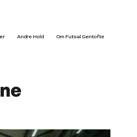
er
Andre Hold
Om Futsal Gentofte
rne