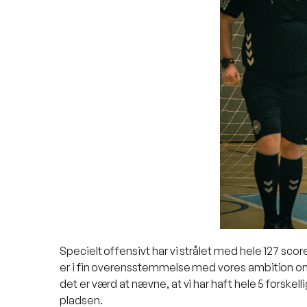
Specielt offensivt har vi strålet med hele 127 scor
er i fin overensstemmelse med vores ambition om a
det er værd at nævne, at vi har haft hele 5 forskell
pladsen.