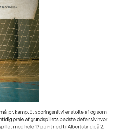
ål pr. kamp. Et scoringsnit vi er stolte af og som
idig prale af grundspillets bedste defensiv hvor
pillet med hele 17 point ned til Albertslund på 2.