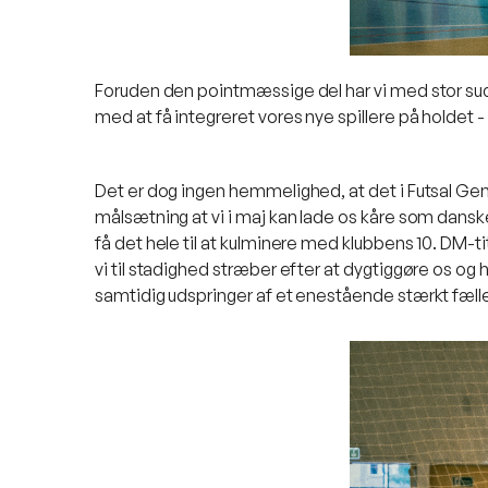
Foruden den pointmæssige del har vi med stor succes
med at få integreret vores nye spillere på holdet 
Det er dog ingen hemmelighed, at det i Futsal Gent
målsætning at vi i maj kan lade os kåre som danske m
få det hele til at kulminere med klubbens 10. DM-tit
vi til stadighed stræber efter at dygtiggøre os og h
samtidig udspringer af et enestående stærkt fæll