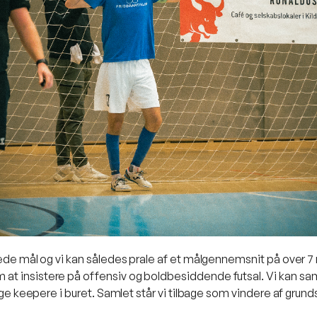
ede mål og vi kan således prale af et målgennemsnit på over 7 m
t insistere på offensiv og boldbesiddende futsal. Vi kan samt
ige keepere i buret. Samlet står vi tilbage som vindere af grunds