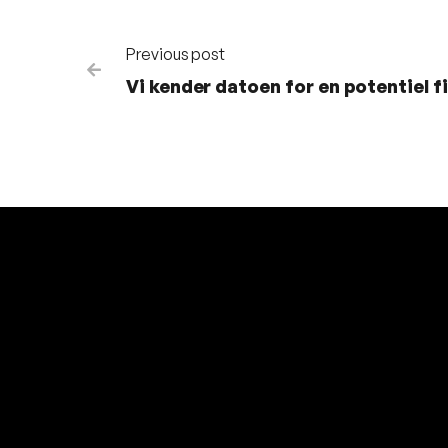
Previous post

Vi kender datoen for en potentiel f