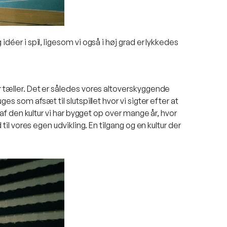
déer i spil, ligesom vi også i høj grad er lykkedes
r tæller. Det er således vores altoverskyggende
es som afsæt til slutspillet hvor vi sigter efter at
 af den kultur vi har bygget op over mange år, hvor
til vores egen udvikling. En tilgang og en kultur der