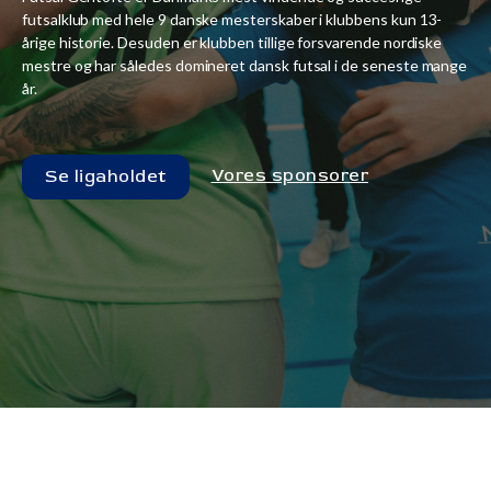
futsalklub med hele 9 danske mesterskaber i klubbens kun 13-
årige historie. Desuden er klubben tillige forsvarende nordiske
mestre og har således domineret dansk futsal i de seneste mange
år.
Vores sponsorer
Se ligaholdet
-
Aalborg Futsal Klub
Futsal Gentofte
Lør, 27/09/25, --:--
Futsal Liga